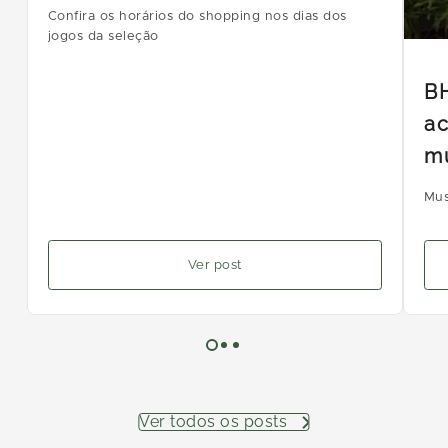
Confira os horários do shopping nos dias dos
jogos da seleção
B
ac
m
Mus
Ver post
Ver todos os posts