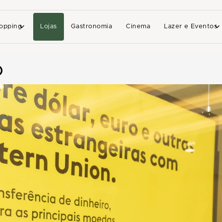
opping
Lojas
Gastronomia
Cinema
Lazer e Eventos
O