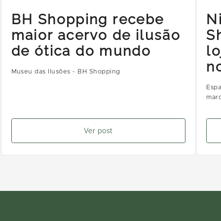
BH Shopping recebe
N
maior acervo de ilusão
S
de ótica do mundo
l
n
Museu das Ilusões - BH Shopping
Espa
marc
Ver post