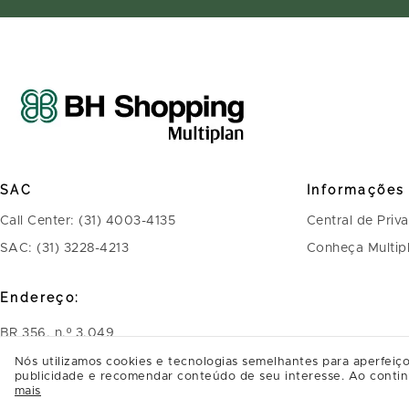
SAC
Informações
Call Center: (31) 4003-4135
Central de Priv
SAC: (31) 3228-4213
Conheça Multip
Endereço:
BR 356, n.º 3.049
Bairro Belvedere - CEP: 30320-900 - Belo
Nós utilizamos cookies e tecnologias semelhantes para aperfeiço
publicidade e recomendar conteúdo de seu interesse. Ao contin
Horizonte - MG
mais