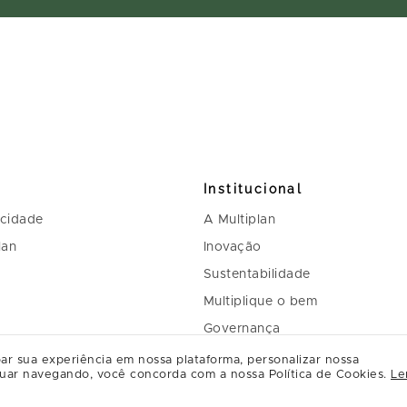
Institucional
acidade
A Multiplan
lan
Inovação
Sustentabilidade
Multiplique o bem
Governança
Relação com investidores
ar sua experiência em nossa plataforma, personalizar nossa
uar navegando, você concorda com a nossa Política de Cookies.
Le
Regulamento Programa de Rel