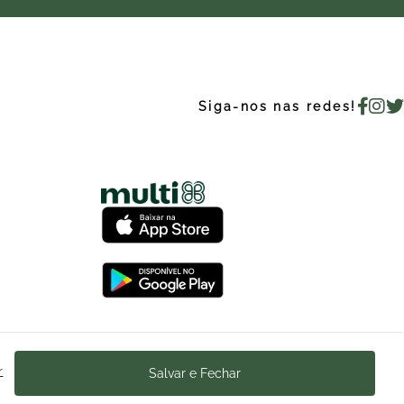
Siga-nos nas redes!
Ajuda
r
Salvar e Fechar
Trabalhe Conosco
acionamento
Enviar Mensagem