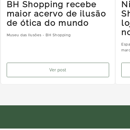
BH Shopping recebe
N
maior acervo de ilusão
S
de ótica do mundo
l
n
Museu das Ilusões - BH Shopping
Espa
marc
Ver post