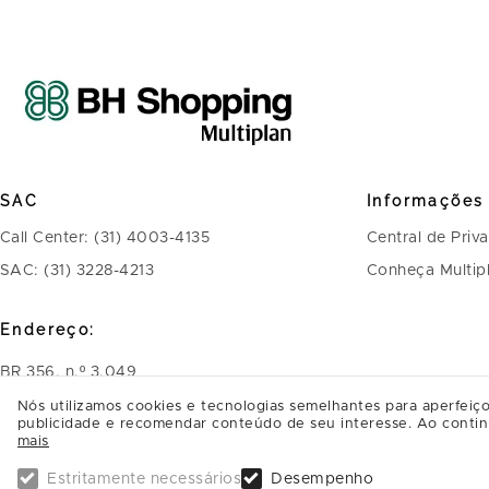
SAC
Informações
Call Center: (31) 4003-4135
Central de Priv
SAC: (31) 3228-4213
Conheça Multip
Endereço:
BR 356, n.º 3.049
Bairro Belvedere - CEP: 30320-900 - Belo
Nós utilizamos cookies e tecnologias semelhantes para aperfeiço
publicidade e recomendar conteúdo de seu interesse. Ao contin
Horizonte - MG
mais
Saiba Mais
Estritamente necessários
Desempenho