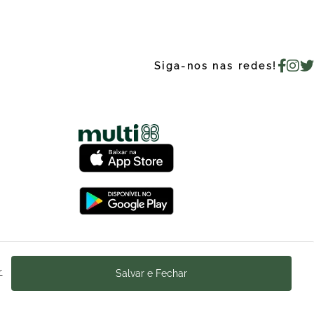
Siga-nos nas redes!
Ajuda
r
Salvar e Fechar
Trabalhe Conosco
acionamento
Enviar Mensagem