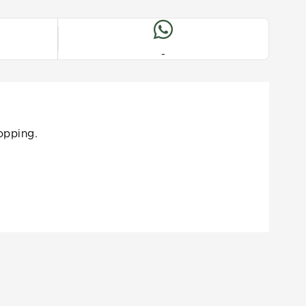
-
opping.