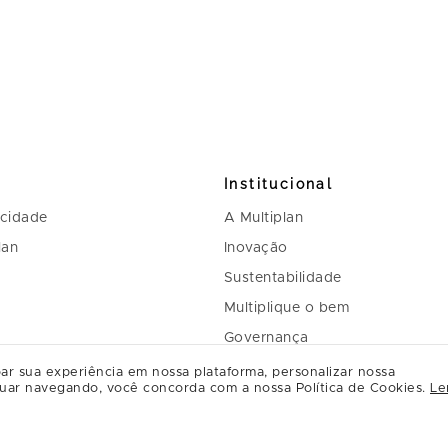
Institucional
acidade
A Multiplan
lan
Inovação
Sustentabilidade
Multiplique o bem
Governança
Relação com investidores
ar sua experiência em nossa plataforma, personalizar nossa
uar navegando, você concorda com a nossa Política de Cookies.
Le
Regulamento Programa de Rel