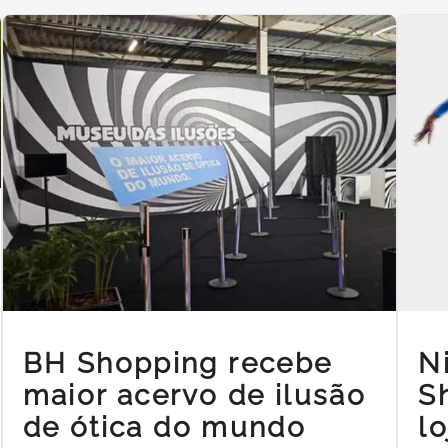
BH Shopping recebe
N
maior acervo de ilusão
S
de ótica do mundo
l