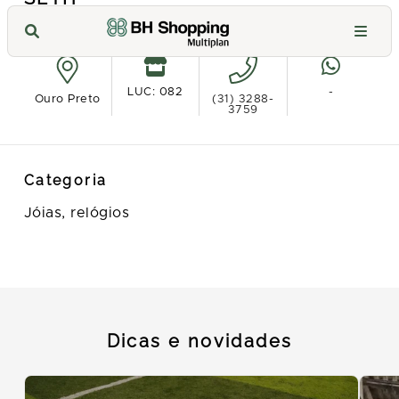
Ver no mapa
LUC: 082
-
Ouro Preto
(31) 3288-
3759
Categoria
Jóias, relógios
Dicas e novidades