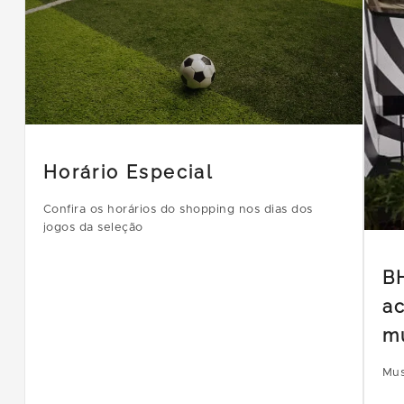
Horário Especial
Confira os horários do shopping nos dias dos
jogos da seleção
B
ac
m
Mus