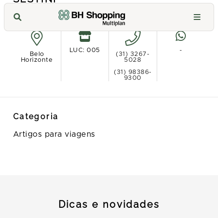
Ver no mapa
LUC: 005
-
Belo
(31) 3267-
Horizonte
5028
(31) 98386-
9300
Categoria
Artigos para viagens
Dicas e novidades