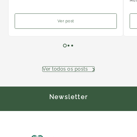
Mus
Ver post
Ver todos os posts
Newsletter