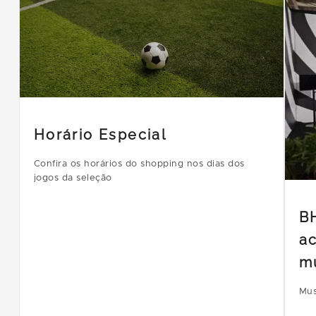
Horário Especial
Confira os horários do shopping nos dias dos
jogos da seleção
B
ac
m
Mus