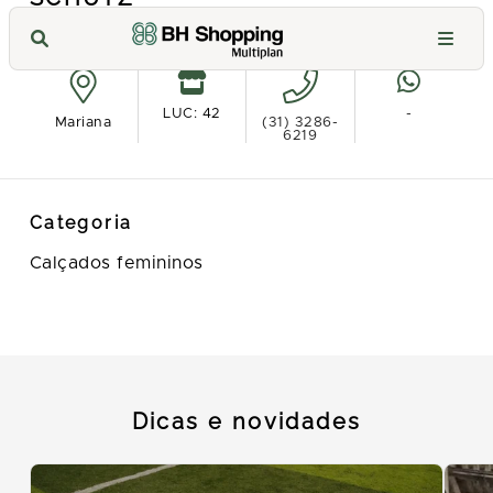
Ver no mapa
LUC: 42
-
Mariana
(31) 3286-
6219
Categoria
Calçados femininos
Dicas e novidades