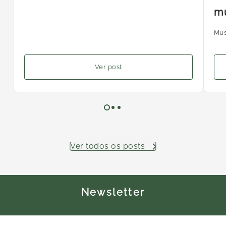
m
Mus
Ver post
Ver todos os posts
Newsletter