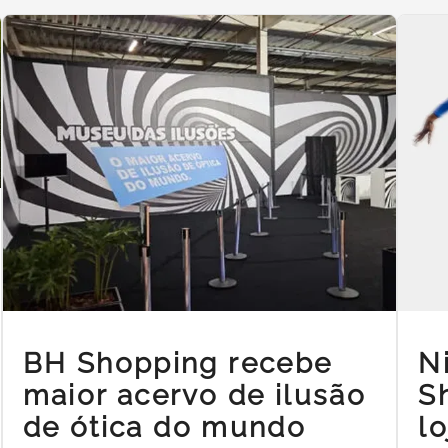
BH Shopping recebe
N
maior acervo de ilusão
S
de ótica do mundo
l