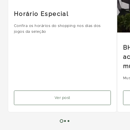
Horário Especial
Confira os horários do shopping nos dias dos
jogos da seleção
B
ac
m
Mus
Ver post