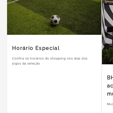
Horário Especial
Confira os horários do shopping nos dias dos
jogos da seleção
B
ac
m
Mus