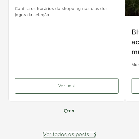
Confira os horários do shopping nos dias dos
jogos da seleção
B
ac
m
Mus
Ver post
Ver todos os posts