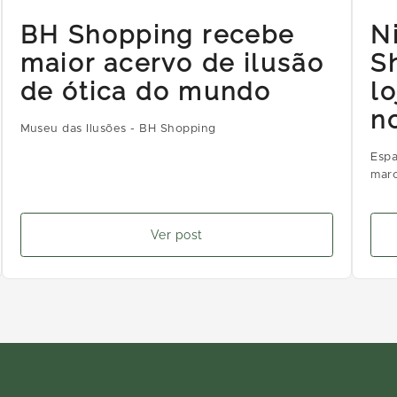
BH Shopping recebe
N
maior acervo de ilusão
S
de ótica do mundo
l
n
Museu das Ilusões - BH Shopping
Espa
marc
Ver post