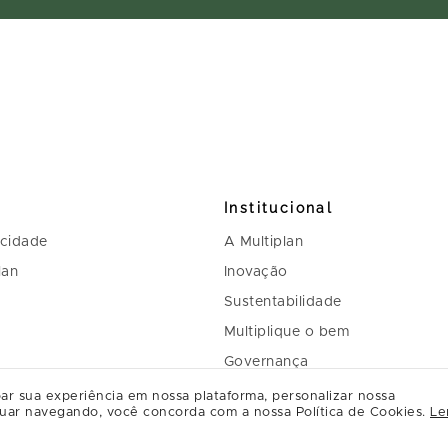
Institucional
acidade
A Multiplan
lan
Inovação
Sustentabilidade
Multiplique o bem
Governança
Relação com investidores
ar sua experiência em nossa plataforma, personalizar nossa
uar navegando, você concorda com a nossa Política de Cookies.
Le
Regulamento Programa de Rel