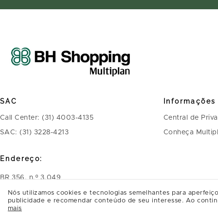
SAC
Informações
Call Center: (31) 4003-4135
Central de Priv
SAC: (31) 3228-4213
Conheça Multip
Endereço:
BR 356, n.º 3.049
Bairro Belvedere - CEP: 30320-900 - Belo
Nós utilizamos cookies e tecnologias semelhantes para aperfeiço
publicidade e recomendar conteúdo de seu interesse. Ao contin
Horizonte - MG
mais