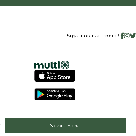
Siga-nos nas redes!
Ajuda
r
Salvar e Fechar
Trabalhe Conosco
acionamento
Enviar Mensagem