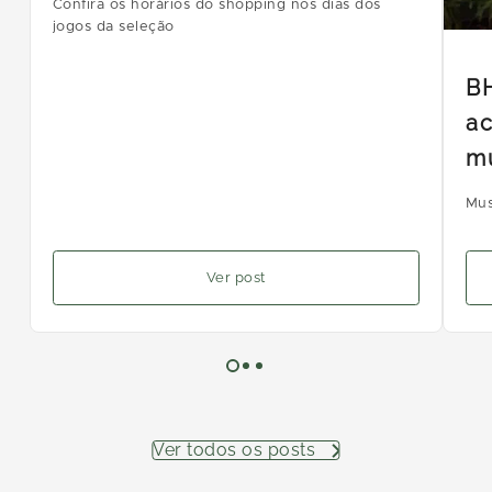
Confira os horários do shopping nos dias dos
jogos da seleção
B
ac
m
Mus
Ver post
Ver todos os posts