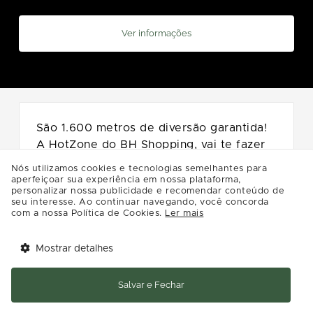
Ver informações
São 1.600 metros de diversão garantida!
A HotZone do BH Shopping, vai te fazer
viajar com as melhores máquinas do
Nós utilizamos cookies e tecnologias semelhantes para
mercado indoor, e sempre com inovações
aperfeiçoar sua experiência em nossa plataforma,
personalizar nossa publicidade e recomendar conteúdo de
e muita diversão para todas as idades.
seu interesse. Ao continuar navegando, você concorda
com a nossa Política de Cookies.
Ler mais
Venha se divertir com os amigos e a
família.
Mostrar detalhes
Tem benefícios 
Segunda a sábado das 13h às 22h
Abrir
esperando por você!
Salvar e Fechar
Domingo das 13h às 21h.
Baixe agora o app Multi