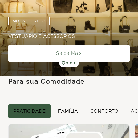
MODA E ESTILO
VESTUÁRIO E ACESSÓRIOS
Saiba Mais
Para sua Comodidade
PRATICIDADE
FAMÍLIA
CONFORTO
AC