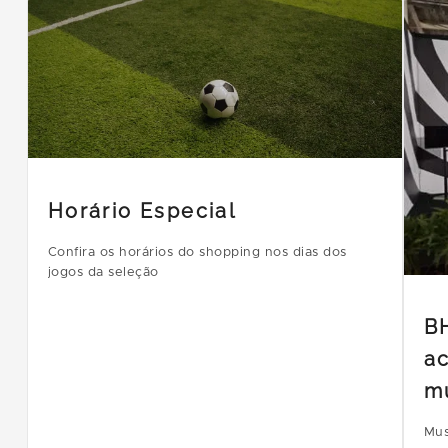
Horário Especial
Confira os horários do shopping nos dias dos
jogos da seleção
B
ac
m
Mus