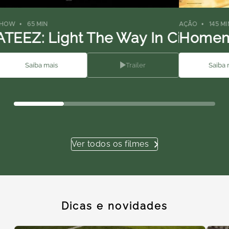
SHOW
65 MIN
AÇÃO
145 MI
ATEEZ: Light The Way In Cinemas
Homem
Saiba mais
Trailer
Saiba 
Ver todos os filmes
Dicas e novidades